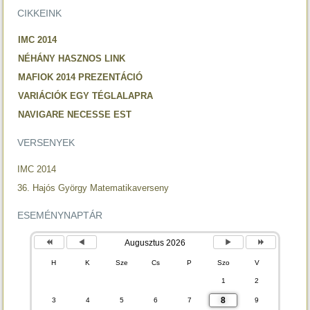
CIKKEINK
IMC 2014
NÉHÁNY HASZNOS LINK
MAFIOK 2014 PREZENTÁCIÓ
VARIÁCIÓK EGY TÉGLALAPRA
NAVIGARE NECESSE EST
VERSENYEK
IMC 2014
36. Hajós György Matematikaverseny
ESEMÉNYNAPTÁR
Augusztus 2026
H
K
Sze
Cs
P
Szo
V
1
2
8
3
4
5
6
7
9