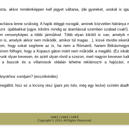
ista, akkor mindenképpen kell jegyet váltania, (de gyereket, unokát is ig
avításra lenne szükség. A hajók eléggé rozogák, aminek közvetlen hátránya
ezni újabbakkal (ugye, kikötni mindig az áramlással szemben szabad csak!)
m versenyképes a többi járműével. Több olyan kikötő is van, amelyik 
yan is, amelyik akkor nem működik, amikor túl magas…), kissé rövidre sikerü
lom, hogy sokat segítene az is, ha nem a Rómairól, hanem Békásmegyer
 bírom fölfogni, hogy a Kopaszi gáton miért nem működik a megálló. (Ez inká
gyunk olyan kevesen, és azért olyan rövid a szezon, mert nagyon kevesen tu
n a buszok és a villamosok oldalán lehetne reklámozni a hajózást, m
rányokhoz soroljam? (esszékérdés)
egállót, hisz ez a kicsiny rész (
pars pro toto
, még egy lecke) szintén átad
Link1
|
Link2
|
Link3
Copyright © 2014. All Rights Reserved.