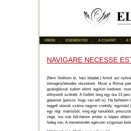
HÍREK
ESEMÉNYEK
A CSAPAT
A 
NAVIGARE NECESSE ES
(Nem fordítom le, házi feladat.) Amint azt nyilvá
tömegközlekedés részeként. Mivel a Római parto
gyaloglással tudom elérni egykori kedvenc mun
előnyeiről szólnék. A Gellért térig egy óra 13 pe
gépemet (persze, hogy van wifi is). Ha bérletem
reggeli utasok száma nagyon csekély, egymást jo
egy régi matrózból, meg egy tanulóból, presszó
vége, ma már két-három ember is képes ellátni 
hideg van. A menetrendet egészen szigorúan beta