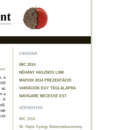
CIKKEINK
IMC 2014
ános
NÉHÁNY HASZNOS LINK
n, a
MAFIOK 2014 PREZENTÁCIÓ
zítő
VARIÁCIÓK EGY TÉGLALAPRA
r az
om a
NAVIGARE NECESSE EST
g. A
ből,
VERSENYEK
ónak
csit
IMC 2014
36. Hajós György Matematikaverseny