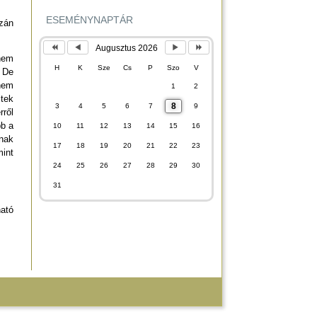
ESEMÉNYNAPTÁR
azán
Augusztus 2026
 nem
H
K
Sze
Cs
P
Szo
V
. De
nem
1
2
ltek
8
3
4
5
6
7
9
ről
bb a
10
11
12
13
14
15
16
dnak
17
18
19
20
21
22
23
int
24
25
26
27
28
29
30
31
ható