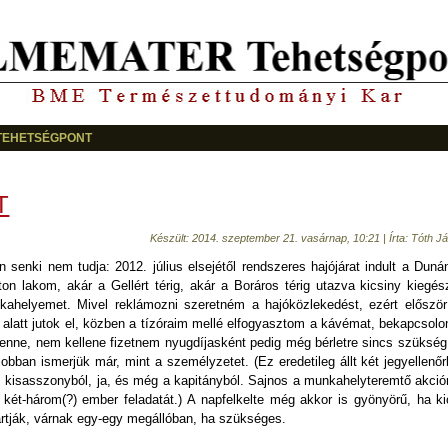
TEHETSÉGPONT
T
Készült: 2014. szeptember 21. vasárnap, 10:21
|
Írta:
Tóth J
n senki nem tudja: 2012. július elsejétől rendszeres hajójárat indult a Duná
n lakom, akár a Gellért térig, akár a Boráros térig utazva kicsiny kiegés
kahelyemet. Mivel reklámozni szeretném a hajóközlekedést, ezért előszö
rc alatt jutok el, közben a tízóraim mellé elfogyasztom a kávémat, bekapcsol
 lenne, nem kellene fizetnem nyugdíjasként pedig még bérletre sincs szüksé
bban ismerjük már, mint a személyzetet. (Ez eredetileg állt két jegyellenőr
s kisasszonyból, ja, és még a kapitányból. Sajnos a munkahelyteremtő akci
két-három(?) ember feladatát.) A napfelkelte még akkor is gyönyörű, ha ki
rtják, várnak egy-egy megállóban, ha szükséges.