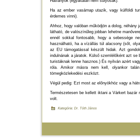
Hátrányok (egyáltalán nem súlyosak):
Ha az ember vasárnap utazik, vagy külföldi tur
érdemes vinni).
Ahhoz, hogy valóban működjön a dolog, néhány j
látható, de valószínűleg jobban lehetne manőver
ennél sokkal fontosabb, hogy a sebessége ne
használható, ha a vízállás túl alacsony (sőt, ol
az EU támogatással készült hidak. Azt gondo
indulnának a járatok. Külső szemlélőként azt se
turistáknak lenne hasznos.) És nyilván azért va
róla. Amikor másra nem kell, olyankor talá
tömegközlekedési eszközt.
Végül pedig: Ezt most az előnyökhöz vagy a hát
Természetesen be kellett iktani a Várkert bazár m
volt.
Kategória:
Dr. Tóth János